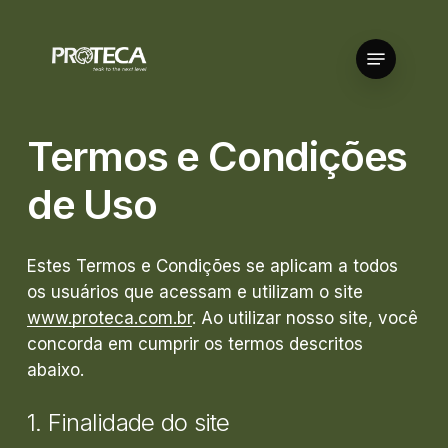
Skip
to
Menu
Close
main
Menu
content
Termos
e
Condições
de
Uso
Estes Termos e Condições se aplicam a todos
os usuários que acessam e utilizam o site
www.proteca.com.br
. Ao utilizar nosso site, você
concorda em cumprir os termos descritos
abaixo.
1.
Finalidade
do
site